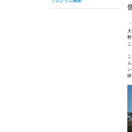
プログラム概要
「
大
野
ニ
こ
ム
ン
研