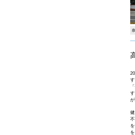
2
す
「
す
が
健
不
を
を