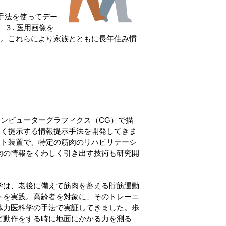
手法を使ってデー
３. 医用画像を
す。これらにより家族とともに長年住み慣
。
ンピューターグラフィクス（CG）で描
すく提示する情報提示手法を開発してきま
スト装置で、特定の筋肉のリハビリテーシ
肉の情報をくわしく引き出す技術も研究開
学は、老後に備えて筋肉を蓄える貯筋運動
トを実践。高齢者を対象に、そのトレーニ
体力医科学の手法で実証してきました。歩
ど動作をする時に地面にかかる力を測る