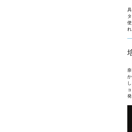
具
タ
使
れ
奈
か
し
ョ
発