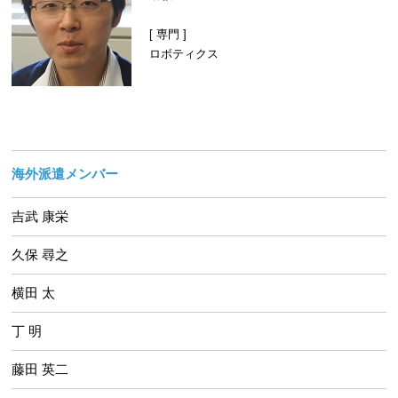
[ 専門 ]
ロボティクス
海外派遣メンバー
吉武 康栄
久保 尋之
横田 太
丁 明
藤田 英二