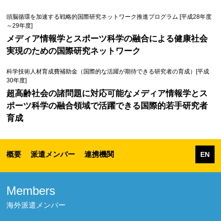
頭脳循環を加速する戦略的国際研究ネットワーク推進プログラム [平成28年度
～29年度]
メディア情報学とスポーツ科学の融合による健康社会
実現のための国際研究ネットワーク
科学技術人材育成費補助金（国際的な活躍が期待できる研究者の育成）[平成
30年度]
超高齢社会の諸問題に対応可能なメディア情報学とス
ポーツ科学の融合領域で活躍できる国際的若手研究者
育成
概要
派遣メンバー
連携機関
EN
Members
海外派遣メンバー