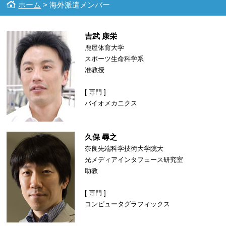
ホーム
> 海外派遣メンバー
吉武 康栄
鹿屋体育大学
スポーツ生命科学系
准教授
[ 専門 ]
バイオメカニクス
久保 尋之
奈良先端科学技術大学院大
光メディアインタフェース研究室
助教
[ 専門 ]
コンピュータグラフィックス