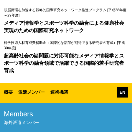
頭脳循環を加速する戦略的国際研究ネットワーク推進プログラム [平成28年度
～29年度]
メディア情報学とスポーツ科学の融合による健康社会
実現のための国際研究ネットワーク
科学技術人材育成費補助金（国際的な活躍が期待できる研究者の育成）[平成
30年度]
超高齢社会の諸問題に対応可能なメディア情報学とス
ポーツ科学の融合領域で活躍できる国際的若手研究者
育成
概要
派遣メンバー
連携機関
EN
Members
海外派遣メンバー