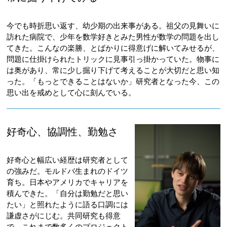
今でも時折思い返す、幼少期の出来事がある。祖父の見舞いに
訪れた病院で、少年を数学好きとみた男性が数学の問題を出し
てきた。こんなの楽勝、とばかりに得意げに解いてみせるが、
問題に仕掛けられたトリックに見事引っ掛かっていた。物事に
は奥があり、常に少し掘り下げて考えることが大切だと思い知
った。「もっとできることはないか」研究者となった今、この
思い出を戒めとして心に刻んでいる。
好奇心、協調性、勤勉さ
好奇心と幅広い経歴は研究者として
の強みだ。モルドバ生まれのドイツ
育ち。日本やアメリカでキャリアを
積んできた。「自分は勤勉だと思い
たい」と照れたように語る口調には
謙虚さがにじむ。共同研究も得意
で、これまで数多くのプロジェクト