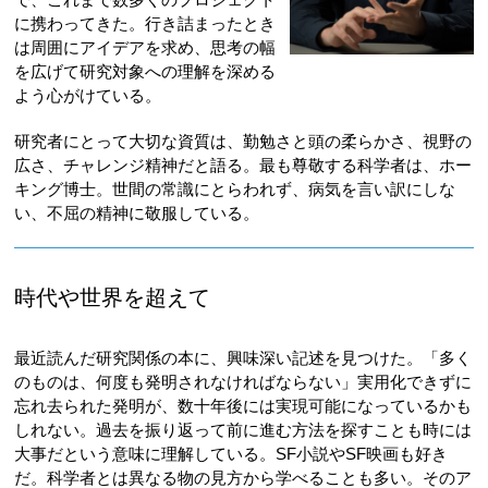
に携わってきた。行き詰まったとき
は周囲にアイデアを求め、思考の幅
を広げて研究対象への理解を深める
よう心がけている。
研究者にとって大切な資質は、勤勉さと頭の柔らかさ、視野の
広さ、チャレンジ精神だと語る。最も尊敬する科学者は、ホー
キング博士。世間の常識にとらわれず、病気を言い訳にしな
い、不屈の精神に敬服している。
時代や世界を超えて
最近読んだ研究関係の本に、興味深い記述を見つけた。「多く
のものは、何度も発明されなければならない」実用化できずに
忘れ去られた発明が、数十年後には実現可能になっているかも
しれない。過去を振り返って前に進む方法を探すことも時には
大事だという意味に理解している。SF小説やSF映画も好き
だ。科学者とは異なる物の見方から学べることも多い。そのア