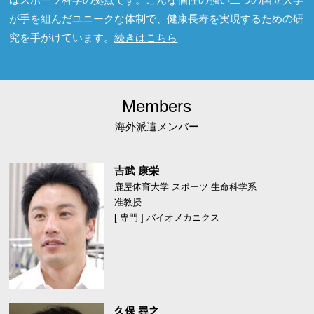
が手を組んだユニークな体制で、健康長寿を実現するための研
究を手がけています。
続きはこちら
Members
海外派遣メンバー
吉武 康栄
鹿屋体育大学 スポーツ 生命科学系
准教授
[ 専門 ] バイオメカニクス
久保 尋之