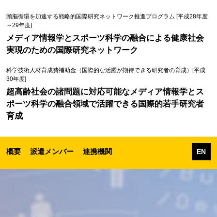
頭脳循環を加速する戦略的国際研究ネットワーク推進プログラム [平成28年度
～29年度]
メディア情報学とスポーツ科学の融合による健康社会
実現のための国際研究ネットワーク
科学技術人材育成費補助金（国際的な活躍が期待できる研究者の育成）[平成
30年度]
超高齢社会の諸問題に対応可能なメディア情報学とス
ポーツ科学の融合領域で活躍できる国際的若手研究者
育成
概要
派遣メンバー
連携機関
EN