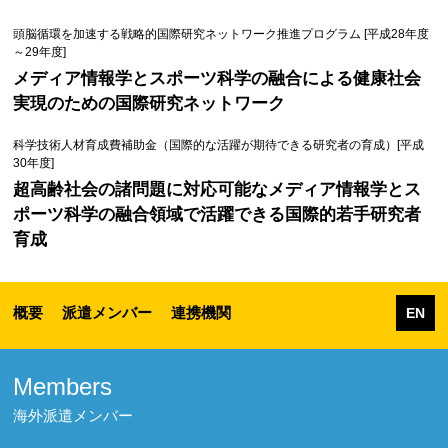
頭脳循環を加速する戦略的国際研究ネットワーク推進プログラム [平成28年度
～29年度]
メディア情報学とスポーツ科学の融合による健康社会
実現のための国際研究ネットワーク
科学技術人材育成費補助金（国際的な活躍が期待できる研究者の育成）[平成
30年度]
超高齢社会の諸問題に対応可能なメディア情報学とス
ポーツ科学の融合領域で活躍できる国際的若手研究者
育成
概要
派遣メンバー
連携機関
EN
Members
海外派遣メンバー