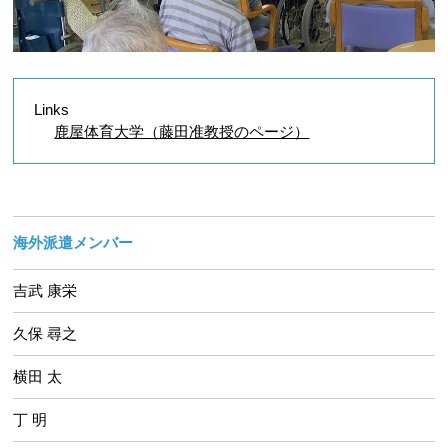
Links
鹿屋体育大学（藤田准教授のページ）
海外派遣メンバー
吉武 康栄
久保 尋之
横田 太
丁 明