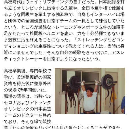
高校時代はウェイトリフティングの選手だった。日本記録を打
ち立てオリンピックに出場する先輩や、全日本選手権で優勝す
るような同級生を輩出する強豪校で、自身もインターハイ出場
と団体での全国優勝を目指すチームの一員として練習していた
という。ところが過酷なトレーニングやスポーツ医学の知識不
足がたたって椎間板ヘルニアを患い、力を十分発揮できないま
ま競技生活を終えることになった。「ストレッチングなどコン
ディショニングの重要性について教えてくれる人は、当時は身
近にいませんでした」そんな自分の経験をきっかけに、アスレ
ティックトレーナーを目指すようになったという。
高校卒業後、専門学校で
学び、柔道整復師の国家
資格を得た後に整形外科
の現場で5年間働いた。
職場の院長は、当時バル
セロナおよびアトランタ
オリンピックの日本柔道
チームのドクターを務め
ており、そんな縁で競技
選手たちの治療やリハビリも目の当たりにすることができた。